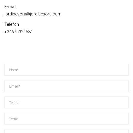
E-mail
jordibesora@jordibesora.com
Telèfon
+34670924581